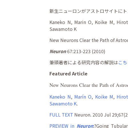
新生ニューロンがアストロサイトにト
Kaneko N, Marin O, Koike M, Hirot
Sawamoto K
New Neurons Clear the Path of Astroc
Neuron
67:213-223 (2010)
筆頭著者による研究内容の解説は
こち
Featured Article
New Neurons Clear the Path of Astroc
Kaneko N
,
Marín O
,
Koike M
,
Hirot
Sawamoto K
.
FULL TEXT
Neuron. 2010 Jul 29;67(2
PREVIEW in
Neuron
:?Going Tubula