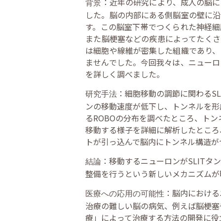
：近年の研究により、成人の脳に
背景
した。脳の内部にある側脳室の壁に沿
す。この脳室下帯でつくられた神経細
また脳梗塞などの疾患によってたくさ
は細胞や線維が密集した組織であり、
ませんでした。今回我々は、ニューロ
を詳しく調べました。
：細胞移動の調節に関わるS
研究手法
ンの移動速度が低下し、トンネルを形
るROBOの分布を調べたところ、ト
移動する様子を詳細に解析したところ、
トが引っ込んで脳内にトンネル構造が
：移動するニューロンがSLIT
結論
整備を行うという新しいメカニズムが
：脳内における
医療への応用の可能性
治療の難しい脳の病気、例えば脳梗塞
療」によって治療する方法の開発に役