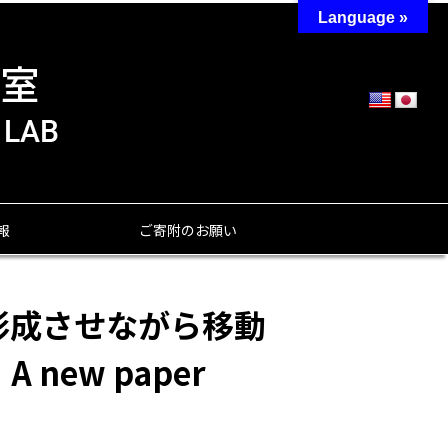
Language »
報
ご寄附のお願い
形成させながら移動
ew paper