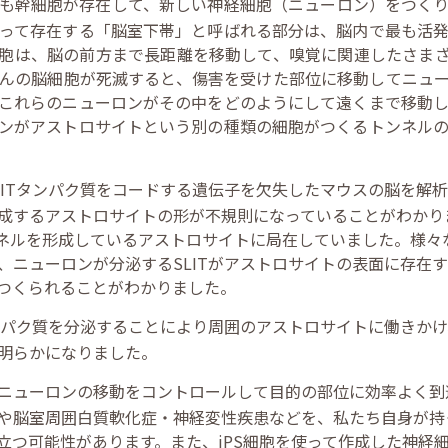
も幹細胞が存在して、新しい神経細胞（ニューロン）をつく
って存在する「脳室下帯」と呼ばれる部分は、脳内で最も活
胞は、脳の前方まで長距離を移動して、嗅覚に関連したさま
んの脳細胞が死滅すると、傷害を受けた部位に移動してニュ
これらのニューロンがその中をどのようにして遠くまで移動
ンがアストロサイトという別の種類の細胞がつくるトンネル
LITタンパク質をコードする遺伝子を欠失したマウスの脳を解
成するアストロサイトの形が不規則になっていることがわかりま
ンネルを形成しているアストロサイトに局在していました。様々
ニューロンが分泌するSLITがアストロサイトの表面に存在す
つくられることがわかりました。
タンパク質を分泌することにより周囲のアストロサイトに働きか
明らかになりました。
ニューロンの移動をコントロールして目的の部位に効率よく到
や脳室周囲白質軟化症・神経変性疾患などを、私たち自身が持
立つ可能性があります。また、iPS細胞を使って作成した神経