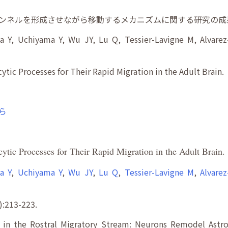
ンネルを形成させながら移動するメカニズムに関する研究の成果が
a Y, Uchiyama Y, Wu JY, Lu Q, Tessier-Lavigne M, Alvarez
ytic Processes for Their Rapid Migration in the Adult Brain.
ら
ytic Processes for Their Rapid Migration in the Adult Brain.
a Y
,
Uchiyama Y
,
Wu JY
,
Lu Q
,
Tessier-Lavigne M
,
Alvarez
):213-223.
r in the Rostral Migratory Stream: Neurons Remodel Astr