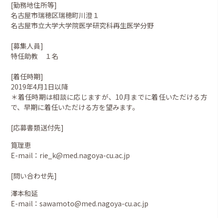
[勤務地住所等]
名古屋市瑞穂区瑞穂町川澄１
名古屋市立大学大学院医学研究科再生医学分野
[募集人員]
特任助教 １名
[着任時期]
2019年4月1日以降
＊着任時期は相談に応じますが、10月までに着任いただける方
で、早期に着任いただける方を望みます。
[応募書類送付先]
筧理恵
E-mail：rie_k@med.nagoya-cu.ac.jp
[問い合わせ先]
澤本和延
E-mail：sawamoto@med.nagoya-cu.ac.jp