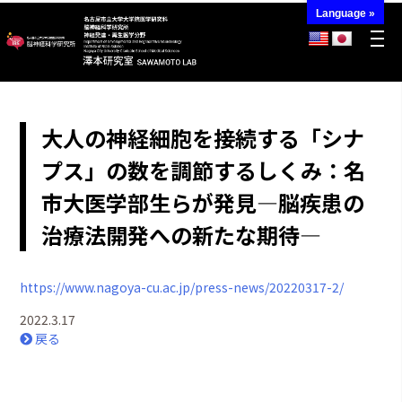
Language »
大人の神経細胞を接続する「シナ
プス」の数を調節するしくみ：名
市大医学部生らが発見―脳疾患の
治療法開発への新たな期待―
https://www.nagoya-cu.ac.jp/press-news/20220317-2/
2022.3.17
戻る