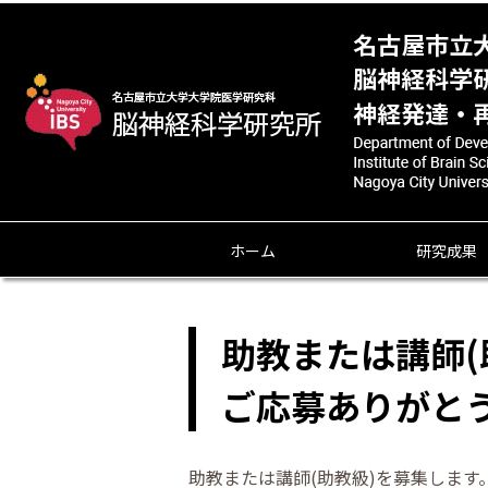
ホーム
研究成果
助教または講師
ご応募ありがと
助教または講師(助教級)を募集しま