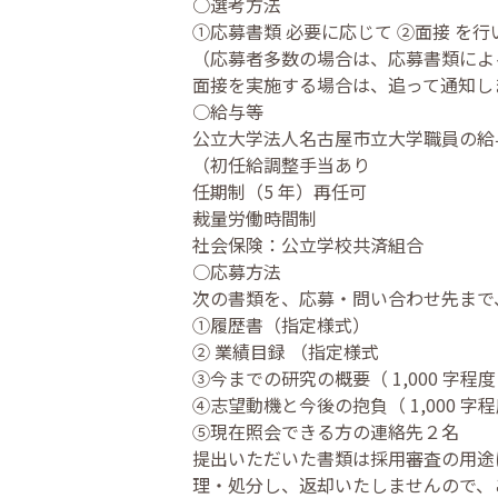
○選考方法
①応募書類 必要に応じて ②面接 を
（応募者多数の場合は、応募書類による
面接を実施する場合は、追って通知し
○給与等
公立大学法人名古屋市立大学職員の給
（初任給調整手当あり
任期制（5 年）再任可
裁量労働時間制
社会保険：公立学校共済組合
○応募方法
次の書類を、応募・問い合わせ先まで
①履歴書（指定様式）
② 業績目録 （指定様式
③今までの研究の概要（ 1,000 字程度
④志望動機と今後の抱負（ 1,000 字程
⑤現在照会できる方の連絡先２名
提出いただいた書類は採用審査の用途
理・処分し、返却いたしませんので、