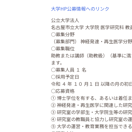
大学HP公募情報へのリンク
公立大学法人
名古屋市立大学 大学院 医学研究科 教
○募集分野
（募集部門） 神経発達・再生医学分
○募集職位
助教または講師（助教級）（基準に満
ます。
○募集人員 １ 名
○採用予定日
令和 ４ 年 １０ 月１ 日 以降の月の初
○応募資格
① 博士学位を有する、あるいは着任
② 神経発達・再生医学に関連した研
③ 研究室の学部生・大学院生等の研
④ 研究室の教職員と協力し研究室の
⑤ 大学の運営・教育業務を担当でき