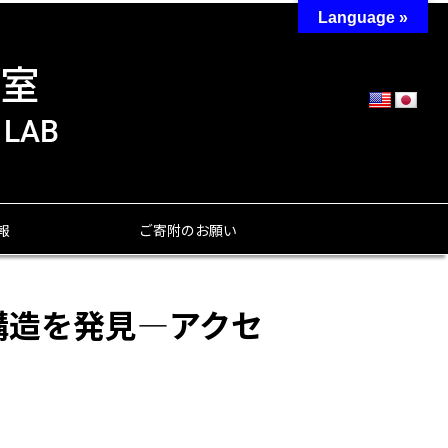
Language »
報
ご寄附のお願い
構造を発見―アクセ