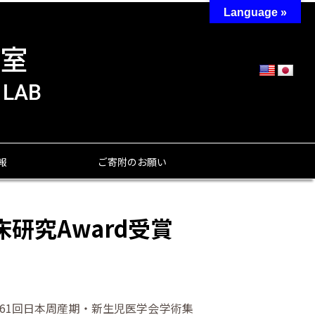
Language »
報
ご寄附のお願い
研究Award受賞
61回日本周産期・新生児医学会学術集