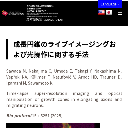
Language »
成長円錐のライブイメージングお
よび光操作に関する手法
Sawada M, Nakajima C, Umeda E, Takagi Y, Nakashima N,
Vepřek NA, Küllmer F, Nasufović V, Arndt HD, Trauner D,
Igarashi M, Sawamoto K.
Time-lapse super-resolution imaging and optical
manipulation of growth cones in elongating axons and
migrating neurons.
Bio-protocol
15: e5251 (2025)