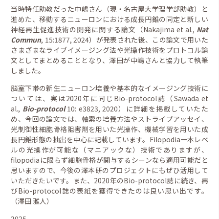
当時特任助教だった中嶋さん（現・名古屋大学理学部助教）と
進めた、移動するニューロンにおける成長円錐の同定と新しい
神経再生促進技術の開発に関する論文（Nakajima et al.,
Nat
Commun
, 15:1877, 2024）が発表された後、この論文で用いた
さまざまなライブイメージング法や光操作技術をプロトコル論
文としてまとめることとなり、澤田が中嶋さんと協力して執筆
しました。
脳室下帯の新生ニューロン培養や基本的なイメージング技術に
ついては、実は2020年に同じBio-protocol誌（Sawada et
al.,
Bio-protocol
10: e3823, 2020）に詳細を掲載していたた
め、今回の論文では、軸索の培養方法やストライプアッセイ、
光制御性細胞骨格阻害剤を用いた光操作、機械学習を用いた成
長円錐形態の抽出を中心に記載しています。Filopodia一本レベ
ルの光操作が可能な（マニアックな）技術でありますが、
filopodiaに限らず細胞骨格が関与するシーンなら適用可能だと
思いますので、今後の澤本研のプロジェクトにもぜひ活用して
いただきたいです。また、2020年のBio-protocol誌に続き、再
びBio-protocol誌の表紙を獲得できたのは良い思い出です。
（澤田 雅人）
2025