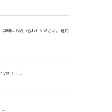
。詳細はお問い合わせください。 雇用
 you a H …
d …