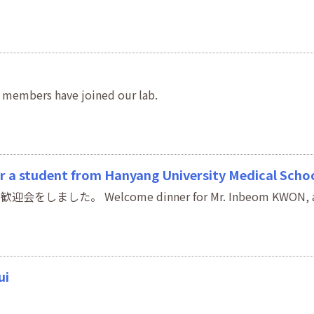
s have joined our lab.
 student from Hanyang University Medical Scho
。 Welcome dinner for Mr. Inbeom KWON, a firs
ui